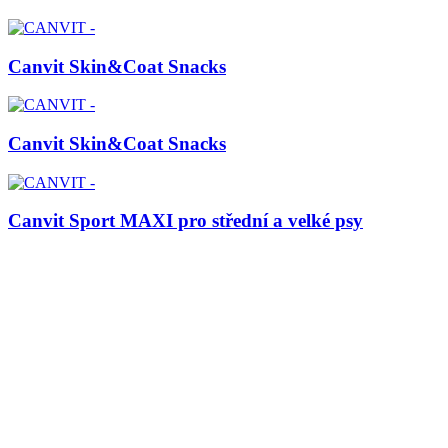
Canvit Skin&Coat Snacks
Canvit Skin&Coat Snacks
Canvit Sport MAXI pro střední a velké psy
Canvit Sport pro malé psy
Canvit Urinary Snacks
CANVIT s.r.o. K Brůdku 94, 252 19 Chrášťany, Česká republika