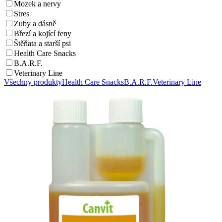
Mozek a nervy
Stres
Zuby a dásně
Březí a kojící feny
Štěňata a starší psi
Health Care Snacks
B.A.R.F.
Veterinary Line
Všechny produkty
Health Care Snacks
B.A.R.F.
Veterinary Line