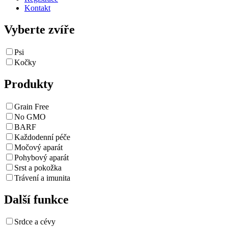
Kontakt
Vyberte zvíře
Psi
Kočky
Produkty
Grain Free
No GMO
BARF
Každodenní péče
Močový aparát
Pohybový aparát
Srst a pokožka
Trávení a imunita
Další funkce
Srdce a cévy