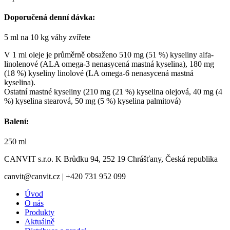
Doporučená denní dávka:
5 ml na 10 kg váhy zvířete
V 1 ml oleje je průměrně obsaženo 510 mg (51 %) kyseliny alfa-
linolenové (ALA omega-3 nenasycená mastná kyselina), 180 mg
(18 %) kyseliny linolové (LA omega-6 nenasycená mastná
kyselina).
Ostatní mastné kyseliny (210 mg (21 %) kyselina olejová, 40 mg (4
%) kyselina stearová, 50 mg (5 %) kyselina palmitová)
Balení:
250 ml
CANVIT s.r.o. K Brůdku 94, 252 19 Chrášťany, Česká republika
canvit@canvit.cz | +420 731 952 099
Úvod
O nás
Produkty
Aktuálně