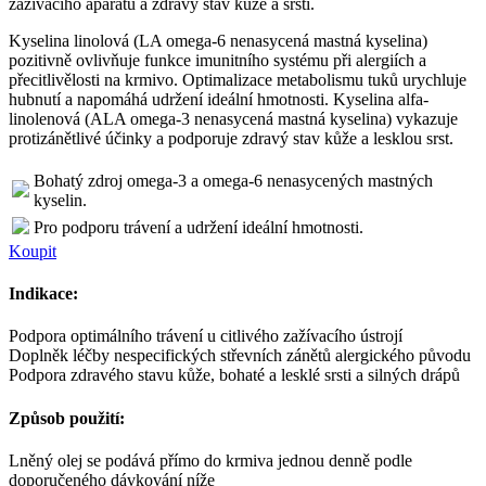
zažívacího aparátu a zdravý stav kůže a srsti.
Kyselina linolová (LA omega-6 nenasycená mastná kyselina)
pozitivně ovlivňuje funkce imunitního systému při alergiích a
přecitlivělosti na krmivo. Optimalizace metabolismu tuků urychluje
hubnutí a napomáhá udržení ideální hmotnosti. Kyselina alfa-
linolenová (ALA omega-3 nenasycená mastná kyselina) vykazuje
protizánětlivé účinky a podporuje zdravý stav kůže a lesklou srst.
Bohatý zdroj omega-3 a omega-6 nenasycených mastných
kyselin.
Pro podporu trávení a udržení ideální hmotnosti.
Koupit
Indikace:
Podpora optimálního trávení u citlivého zažívacího ústrojí
Doplněk léčby nespecifických střevních zánětů alergického původu
Podpora zdravého stavu kůže, bohaté a lesklé srsti a silných drápů
Způsob použití:
Lněný olej se podává přímo do krmiva jednou denně podle
doporučeného dávkování níže