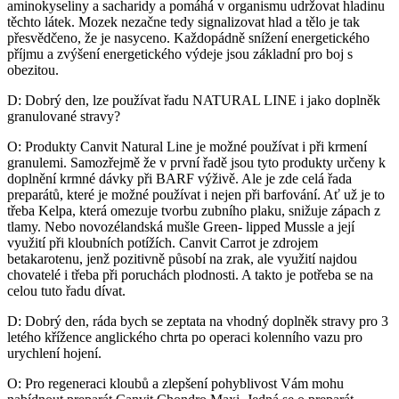
aminokyseliny a sacharidy a pomáhá v organismu udržovat hladinu
těchto látek. Mozek nezačne tedy signalizovat hlad a tělo je tak
přesvědčeno, že je nasyceno. Každopádně snížení energetického
příjmu a zvýšení energetického výdeje jsou základní pro boj s
obezitou.
D: Dobrý den, lze používat řadu NATURAL LINE i jako doplněk
granulované stravy?
O: Produkty Canvit Natural Line je možné používat i při krmení
granulemi. Samozřejmě že v první řadě jsou tyto produkty určeny k
doplnění krmné dávky při BARF výživě. Ale je zde celá řada
preparátů, které je možné používat i nejen při barfování. Ať už je to
třeba Kelpa, která omezuje tvorbu zubního plaku, snižuje zápach z
tlamy. Nebo novozélandská mušle Green- lipped Mussle a její
využití při kloubních potížích. Canvit Carrot je zdrojem
betakarotenu, jenž pozitivně působí na zrak, ale využití najdou
chovatelé i třeba při poruchách plodnosti. A takto je potřeba se na
celou tuto řadu dívat.
D: Dobrý den, ráda bych se zeptata na vhodný doplněk stravy pro 3
letého křížence anglického chrta po operaci kolenního vazu pro
urychlení hojení.
O: Pro regeneraci kloubů a zlepšení pohyblivost Vám mohu