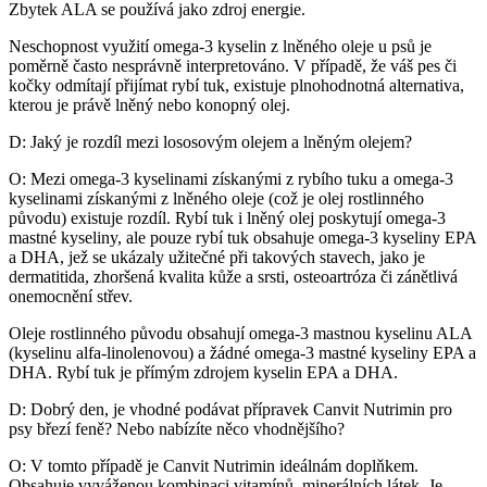
Zbytek ALA se používá jako zdroj energie.
Neschopnost využití omega-3 kyselin z lněného oleje u psů je
poměrně často nesprávně interpretováno. V případě, že váš pes či
kočky odmítají přijímat rybí tuk, existuje plnohodnotná alternativa,
kterou je právě lněný nebo konopný olej.
D: Jaký je rozdíl mezi lososovým olejem a lněným olejem?
O: Mezi omega-3 kyselinami získanými z rybího tuku a omega-3
kyselinami získanými z lněného oleje (což je olej rostlinného
původu) existuje rozdíl. Rybí tuk i lněný olej poskytují omega-3
mastné kyseliny, ale pouze rybí tuk obsahuje omega-3 kyseliny EPA
a DHA, jež se ukázaly užitečné při takových stavech, jako je
dermatitida, zhoršená kvalita kůže a srsti, osteoartróza či zánětlivá
onemocnění střev.
Oleje rostlinného původu obsahují omega-3 mastnou kyselinu ALA
(kyselinu alfa-linolenovou) a žádné omega-3 mastné kyseliny EPA a
DHA. Rybí tuk je přímým zdrojem kyselin EPA a DHA.
D: Dobrý den, je vhodné podávat přípravek Canvit Nutrimin pro
psy březí feně? Nebo nabízíte něco vhodnějšího?
O: V tomto případě je Canvit Nutrimin ideálnám doplňkem.
Obsahuje vyváženou kombinaci vitamínů, minerálních látek. Je