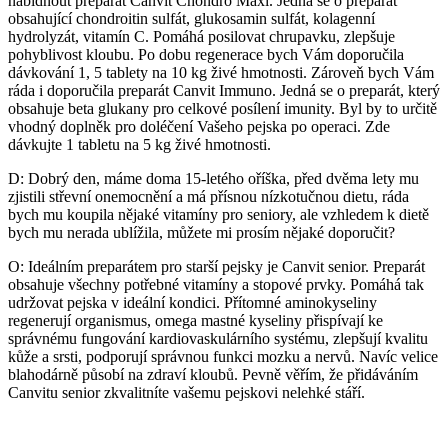
nabídnout preparát Canvit Chondro Maxi. Jedná se o preparát
obsahující chondroitin sulfát, glukosamin sulfát, kolagenní
hydrolyzát, vitamín C. Pomáhá posilovat chrupavku, zlepšuje
pohyblivost kloubu. Po dobu regenerace bych Vám doporučila
dávkování 1, 5 tablety na 10 kg živé hmotnosti. Zároveň bych Vám
ráda i doporučila preparát Canvit Immuno. Jedná se o preparát, který
obsahuje beta glukany pro celkové posílení imunity. Byl by to určitě
vhodný doplněk pro doléčení Vašeho pejska po operaci. Zde
dávkujte 1 tabletu na 5 kg živé hmotnosti.
D: Dobrý den, máme doma 15-letého oříška, před dvěma lety mu
zjistili střevní onemocnění a má přísnou nízkotučnou dietu, ráda
bych mu koupila nějaké vitamíny pro seniory, ale vzhledem k dietě
bych mu nerada ublížila, můžete mi prosím nějaké doporučit?
O: Ideálním preparátem pro starší pejsky je Canvit senior. Preparát
obsahuje všechny potřebné vitamíny a stopové prvky. Pomáhá tak
udržovat pejska v ideální kondici. Přítomné aminokyseliny
regenerují organismus, omega mastné kyseliny přispívají ke
správnému fungování kardiovaskulárního systému, zlepšují kvalitu
kůže a srsti, podporují správnou funkci mozku a nervů. Navíc velice
blahodárně působí na zdraví kloubů. Pevně věřím, že přidáváním
Canvitu senior zkvalitníte vašemu pejskovi nelehké stáří.