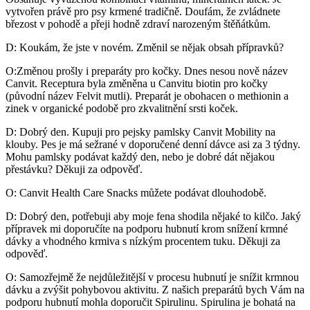
vytvořen právě pro psy krmené tradičně. Doufám, že zvládnete
březost v pohodě a přeji hodně zdraví narozeným štěňátkům.
D: Koukám, že jste v novém. Změnil se nějak obsah přípravků?
O:Změnou prošly i preparáty pro kočky. Dnes nesou nově název
Canvit. Receptura byla změněna u Canvitu biotin pro kočky
(původní název Felvit mutli). Preparát je obohacen o methionin a
zinek v organické podobě pro zkvalitnění srsti koček.
D: Dobrý den. Kupuji pro pejsky pamlsky Canvit Mobility na
klouby. Pes je má sežrané v doporučené denní dávce asi za 3 týdny.
Mohu pamlsky podávat každý den, nebo je dobré dát nějakou
přestávku? Děkuji za odpověď.
O: Canvit Health Care Snacks můžete podávat dlouhodobě.
D: Dobrý den, potřebuji aby moje fena shodila nějaké to kilčo. Jaký
přípravek mi doporučíte na podporu hubnutí krom snížení krmné
dávky a vhodného krmiva s nízkým procentem tuku. Děkuji za
odpověď.
O: Samozřejmě že nejdůležitější v procesu hubnutí je snížit krmnou
dávku a zvýšit pohybovou aktivitu. Z našich preparátů bych Vám na
podporu hubnutí mohla doporučit Spirulinu. Spirulina je bohatá na