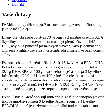
Kontakt
Vaše dotazy
D: Může pes využít omega-3 mastné kyseliny z rostlinného oleje,
jako je lněný olej?
Lněný olej obsahuje 55 % až 70 % omega-3 mastné kyseliny ALA
(kyseliny alfa-linolenové), která musí být přeměněna na DHA a
EPA, aby byla přínosná při takových stavech, jako je dermatitida,
zhoršená kvalita kůže a srsti, osteoartritida či zánětlivé onemocnění
střev.
Psi jsou schopni přeměnit přibližně 10–15 % ALA na EPA a DHA.
Pokud vezmeme v úvahu obsah omega-3 kyselin v rybím tuku
(2,1 g DHA/EPA ve 100 g lososového oleje) a omega-3 kyselin ve
lněném oleji (23,0 g ALA ve 100 g lněného oleje), snadno si
spočítáme, že stejné množství lněného oleje je přeměněno na stejné,
či dokonce vyšší množství DHA a EPA (2,3–3,45 g DHA/EPA ve
100 g lněného oleje) jako ze stejného objemu lososového oleje.
Existují studie, které popisují skutečnost, že tělo je schopno převést
takové množství omega-3 kyseliny ALA na omega-3 kyseliny
EPA/DHA, které je nezbytné pro normální funkci metabolismu.