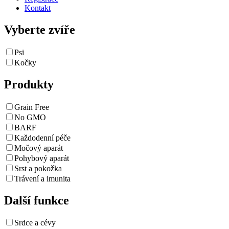
Kontakt
Vyberte zvíře
Psi
Kočky
Produkty
Grain Free
No GMO
BARF
Každodenní péče
Močový aparát
Pohybový aparát
Srst a pokožka
Trávení a imunita
Další funkce
Srdce a cévy