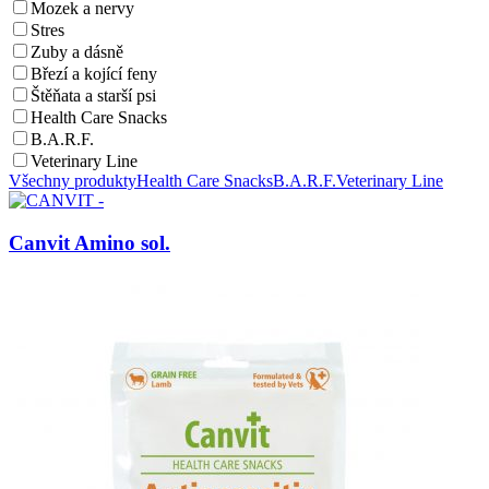
Mozek a nervy
Stres
Zuby a dásně
Březí a kojící feny
Štěňata a starší psi
Health Care Snacks
B.A.R.F.
Veterinary Line
Všechny produkty
Health Care Snacks
B.A.R.F.
Veterinary Line
Canvit Amino sol.