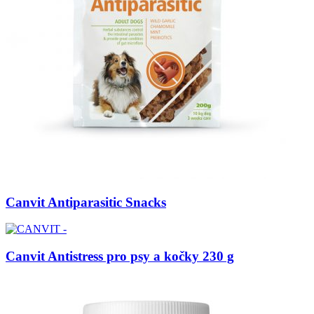
Canvit Antiparasitic Snacks
Canvit Antistress pro psy a kočky 230 g