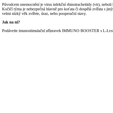
Původcem onemocnění je virus infekční rhinotracheitidy (vir), neboli 
Kočičí rýma je nebezpečná hlavně pro koťata či dospělá zvířata s jin
velmi nízký věk zvířete, úraz, nebo pooperační stavy.
Jak na ni?
Podávejte imunostimulační přípravek IMMUNO BOOSTER s L-Lysinem,
Ochucené tablety se přidávají kočce do misky s malým množstvím kr
Podáváme nejen během onemocnění ale i jako prevenci onemocnění ve s
Koupit
Indikace:
Prevence a podpora léčby kočičí rýmy u koťat a koček.
Složení:
tapiokový škrob, bambusová celulóza, hydrolyzát kuřecích jater, mani
Analytické složky: