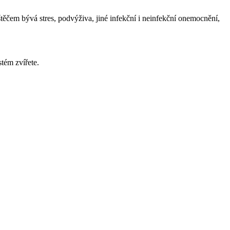
těčem bývá stres, podvýživa, jiné infekční i neinfekční onemocnění,
tém zvířete.
ýt například i cestování nebo stěhování.