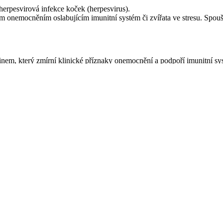
herpesvirová infekce koček (herpesvirus).
ým onemocněním oslabujícím imunitní systém či zvířata ve stresu. Spouš
 který zmírní klinické příznaky onemocnění a podpoří imunitní sys
miva nebo přímo z ruky.
tresových situacích. Pamatujte, že stresovou situací pro kočku může b
tol.