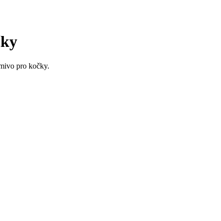
čky
mivo pro kočky.