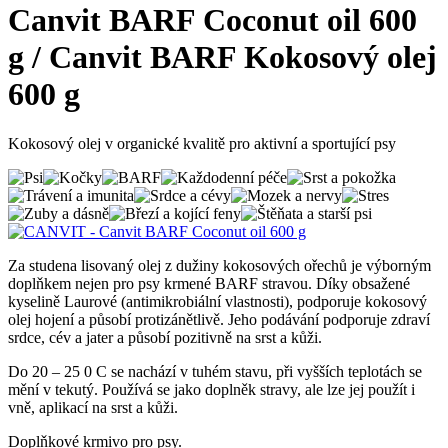
Canvit BARF Coconut oil 600
g / Canvit BARF Kokosový olej
600 g
Kokosový olej v organické kvalitě pro aktivní a sportující psy
Za studena lisovaný olej z dužiny kokosových ořechů je výborným
doplňkem nejen pro psy krmené BARF stravou. Díky obsažené
kyselině Laurové (antimikrobiální vlastnosti), podporuje kokosový
olej hojení a působí protizánětlivě. Jeho podávání podporuje zdraví
srdce, cév a jater a působí pozitivně na srst a kůži.
Do 20 – 25 0 C se nachází v tuhém stavu, při vyšších teplotách se
mění v tekutý. Používá se jako doplněk stravy, ale lze jej použít i
vně, aplikací na srst a kůži.
Doplňkové krmivo pro psy.