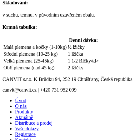
Skladování:
v suchu, temnu, v původním uzavřeném obalu.
Krmná tabulka:
Denní dávka:
Malá plemena a kočky (1-10kg)
½ lžičky
Střední plemena (10-25 kg)
1 lžička
Velká plemena (25-45kg)
1 1/2 lžičky/td>
Obří plemena (nad 45 kg)
2 lžičky
CANVIT s.r.o. K Brůdku 94, 252 19 Chrášťany, Česká republika
canvit@canvit.cz | +420 731 952 099
Úvod
O nás
Produkty
Aktuálně
Distribuce a prodej
Vaše dotazy
Registrace
Kontakt