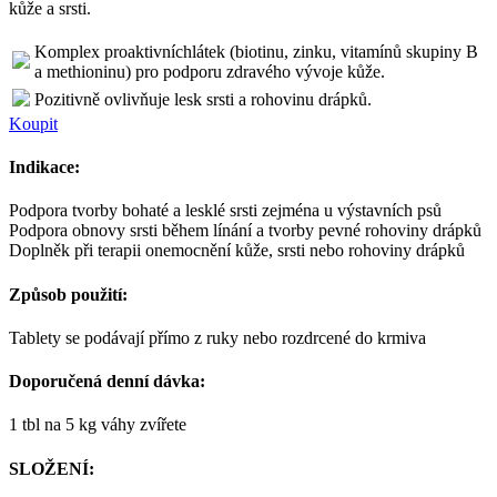
kůže a srsti.
Komplex proaktivníchlátek (biotinu, zinku, vitamínů skupiny B
a methioninu) pro podporu zdravého vývoje kůže.
Pozitivně ovlivňuje lesk srsti a rohovinu drápků.
Koupit
Indikace:
Podpora tvorby bohaté a lesklé srsti zejména u výstavních psů
Podpora obnovy srsti během línání a tvorby pevné rohoviny drápků
Doplněk při terapii onemocnění kůže, srsti nebo rohoviny drápků
Způsob použití:
Tablety se podávají přímo z ruky nebo rozdrcené do krmiva
Doporučená denní dávka:
1 tbl na 5 kg váhy zvířete
SLOŽENÍ: