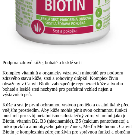
Podpora zdravé kůže, bohaté a lesklé srsti
Komplex vitamínů a organicky vázaných minerálů pro podporu
zdravého stavu kůže, srsti a rohoviny drápků. Komplex živin
obsažený v Canvit Biotin zabezpečuje regeneraci kůže a tvorbu
bohaté a lesklé srsti nezbytné pro perfektní vzhled nejen u
výstavních psů.
Kůže a srst je první ochrannou vrstvou pro tělo a ostatní tkáně před
vnějším prostředím. Aby kůže mohla plnit svou ochrannou funkci
musí mít pro svůj metabolismus dostatečný zdroj vitamínů jako je
Biotin, vitamín B2, B3 (niacinamide), B5 (calcium pantothenate) a
mikroprvků a aminokyselin jako je Zinek, Měď a Methionin. Canvit
Biotin je komplexním zdrojem živin pro správnou funkci a obměnu