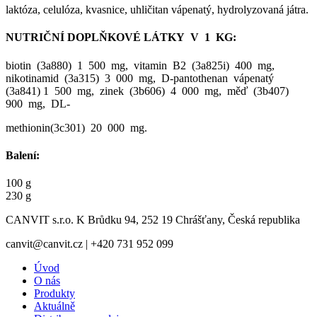
laktóza, celulóza, kvasnice, uhličitan vápenatý, hydrolyzovaná játra.
NUTRIČNÍ DOPLŇKOVÉ LÁTKY V 1 KG:
biotin (3a880) 1 500 mg, vitamin B2 (3a825i) 400 mg,
nikotinamid (3a315) 3 000 mg, D-pantothenan vápenatý
(3a841) 1 500 mg, zinek (3b606) 4 000 mg, měď (3b407)
900 mg, DL-
methionin(3c301) 20 000 mg.
Balení:
100 g
230 g
CANVIT s.r.o. K Brůdku 94, 252 19 Chrášťany, Česká republika
canvit@canvit.cz | +420 731 952 099
Úvod
O nás
Produkty
Aktuálně