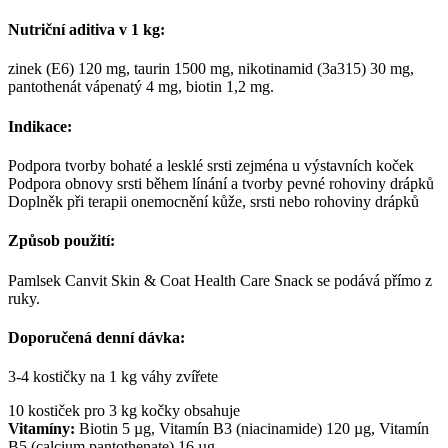
Nutriční aditiva v 1 kg:
zinek (E6) 120 mg, taurin 1500 mg, nikotinamid (3a315) 30 mg,
pantothenát vápenatý 4 mg, biotin 1,2 mg.
Indikace:
Podpora tvorby bohaté a lesklé srsti zejména u výstavních koček
Podpora obnovy srsti během línání a tvorby pevné rohoviny drápků
Doplněk při terapii onemocnění kůže, srsti nebo rohoviny drápků
Způsob použití:
Pamlsek Canvit Skin & Coat Health Care Snack se podává přímo z
ruky.
Doporučená denní dávka:
3-4 kostičky na 1 kg váhy zvířete
10 kostiček pro 3 kg kočky obsahuje
Vitamíny:
Biotin 5 µg, Vitamín B3 (niacinamide) 120 µg, Vitamín
B5 (calcium pantothenate) 16 µg