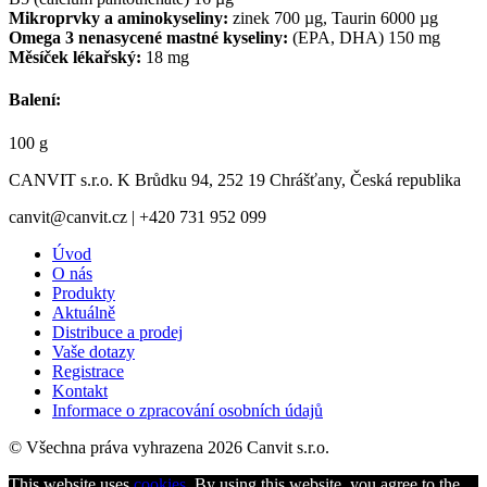
Mikroprvky a aminokyseliny:
zinek 700 µg, Taurin 6000 µg
Omega 3 nenasycené mastné kyseliny:
(EPA, DHA) 150 mg
Měsíček lékařský:
18 mg
Balení:
100 g
CANVIT s.r.o. K Brůdku 94, 252 19 Chrášťany, Česká republika
canvit@canvit.cz | +420 731 952 099
Úvod
O nás
Produkty
Aktuálně
Distribuce a prodej
Vaše dotazy
Registrace
Kontakt
Informace o zpracování osobních údajů
© Všechna práva vyhrazena 2026 Canvit s.r.o.
This website uses
cookies
. By using this website, you agree to the