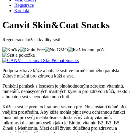
Registrace
Kontakt
Canvit Skin&Coat Snacks
Regenerace kůže a kvality srsti
Podpora zdravé kůže a bohaté srsti ve formě chutného pamlsku.
Zdravé mlsání pro zdravou kůži a srst.
Funkční pamlsek s lososem je plnohodnotným zdrojem vitamínů,
minerálů, nenasycených mastných kyselin pro zdravou kůži, lesklou
a bohatou srst s neodolatelnou chutí.
Kůže a srst je první ochrannou vrstvou pro tělo a ostatní tkáně před
vnějším prostředím. Aby kůže mohla plnit svou ochrannou funkci
musí mít pro svůj metabolismus dostatečný zdroj vitamínů,
mikroprvků a aminokyselin jako je Biotin, vitamín B2, B3, B5,
Zinek a Methionin. Mezi další živinu důležitou pro zdravou a