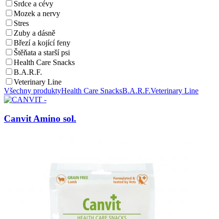
Srdce a cévy
Mozek a nervy
Stres
Zuby a dásně
Březí a kojící feny
Štěňata a starší psi
Health Care Snacks
B.A.R.F.
Veterinary Line
Všechny produkty
Health Care Snacks
B.A.R.F.
Veterinary Line
Canvit Amino sol.