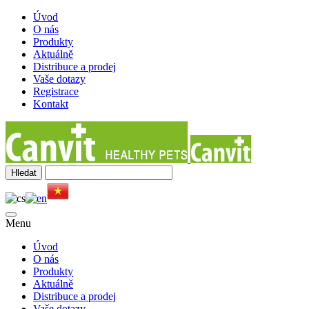
Úvod
O nás
Produkty
Aktuálně
Distribuce a prodej
Vaše dotazy
Registrace
Kontakt
Menu
Úvod
O nás
Produkty
Aktuálně
Distribuce a prodej
Vaše dotazy