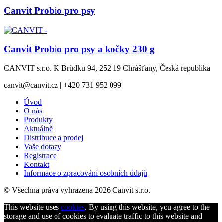
Canvit Probio pro psy
Canvit Probio pro psy a kočky 230 g
CANVIT s.r.o. K Brůdku 94, 252 19 Chrášťany, Česká republika
canvit@canvit.cz | +420 731 952 099
Úvod
O nás
Produkty
Aktuálně
Distribuce a prodej
Vaše dotazy
Registrace
Kontakt
Informace o zpracování osobních údajů
© Všechna práva vyhrazena 2026 Canvit s.r.o.
This website uses
cookies
. By using this website, you agree to the
storage and use of cookies to evaluate traffic to this website and