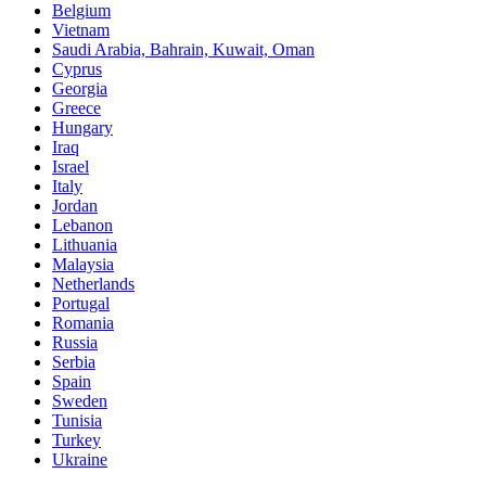
Belgium
Vietnam
Saudi Arabia, Bahrain, Kuwait, Oman
Cyprus
Georgia
Greece
Hungary
Iraq
Israel
Italy
Jordan
Lebanon
Lithuania
Malaysia
Netherlands
Portugal
Romania
Russia
Serbia
Spain
Sweden
Tunisia
Turkey
Ukraine