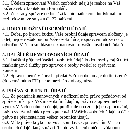
3.1. Účelem zpracování Vašich osobních údajů je reakce na Váš
požadavek v kontaktním formuláři.
3.2. Ze strany správce nedochází k automatickému individuálnímu
rozhodování ve smyslu čl. 22 nařízení.
4. DOBA ULOŽENÍ OSOBNÍCH ÚDAJŮ
4.1. Doba, po kterou budou Vaše osobní údaje správcem uloženy, je
5 let, nejdéle však budou Vaše osobní údaje správcem uloženy do
odvolání Vašeho souhlasu se zpracováním Vašich osobních údajů.
5. DALŠÍ PŘÍJEMCI OSOBNÍCH ÚDAJŮ
5.1. Dalšími příjemci Vašich osobních údajů budou osoby zajišťující
marketingové služby pro správce a osoby tvořící se správcem
koncern.
5.2. Správce nemá v úmyslu předat Vaše osobní údaje do třetí země
(do země mimo EU) nebo mezinárodní organizaci.
6. PRÁVA SUBJEKTU ÚDAJŮ
6.1. Za podmínek stanovených v nařízení máte právo požadovat od
správce přístup k Vašim osobním údajům, právo na opravu nebo
výmaz Vašich osobních údajů, popřípadě omezení jejich zpracování,
právo vznést námitku proti zpracování Vašich osobních údajů, a dále
právo na přenositelnost Vašich osobních údajů.
6.2. Máte právo kdykoli odvolat souhlas se zpracováním Vašich
osobních údajů daný správci. Tímto však není dotčena zákonnost