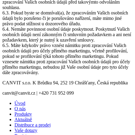
zpracování Vašich osobních údajů před takovýmto odvoláním
souhlasu.
6.3. Pokud byste se domníval(a), že zpracováním Vašich osobních
údajů bylo porušeno či je porušováno nařízení, máte mimo jiné
právo podat stížnost u dozorového úřadu.
6.4. Nemáte povinnost osobní údaje poskytnout. Poskytnutí Vašich
osobních údajů není zákonným či smluvním požadavkem a ani není
požadavkem, který je nutný k uzavření smlouvy.
6.5. Máte kdykoliv právo vznést námitku proti zpracování Vašich
osobních údajů pro účely přímého marketingu, včetně profilování,
pokud se profilování týká tohoto přímého marketingu. Pokud
vznesete námitku proti zpracování Vašich osobních údajů pro účely
přímého marketingu, nebudou již Vaše osobní údaje pro tyto účely
dále zpracovávány.
CANVIT s.r.o. K Brůdku 94, 252 19 Chrášťany, Česká republika
canvit@canvit.cz | +420 731 952 099
Úvod
O nás
Produkty
Aktuálně
Distribuce a prodej
Vaše dotazy