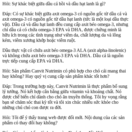
Hỏi: Sự khác biệt giữa dầu cá hồi và dầu hạt lanh là gì?
Đáp: Có sự khác biệt giữa axit omega-3 có nguồn gốc từ dầu cá và
axit omega-3 có nguồn gốc từ dầu hạt lanh (tức là một loại dầu thực
vật). Dầu cá và dầu hạt lanh đều cung cấp axit béo omega-3, nhưng
chỉ dầu cá có chứa omega-3 EPA và DHA, được chứng minh là
hữu ích trong các tình trạng như viêm da, chất lượng da và lông
kém, viêm xương khớp hoặc viêm ruột.
Dầu thực vật có chứa axit béo omega-3 ALA (axit alpha-linolenic)
và không chứa axit béo omega-3 EPA và DHA. Dầu cá là nguồn
trực tiếp cung cấp EPA và DHA.
Hỏi: Sản phẩm Canvit Nutrimin có phù hợp cho chó cái mang thai
hay không? Hay quý vị cung cấp sản phẩm khác tốt hơn?
Đáp: Trong trường hợp này, Canvit Nutrimin là thực phẩm bổ sung
lý tưởng. Nó kết hợp cân bằng giữa vitamin và khoáng chất. Nó
được chế biến chỉ dành cho chó ăn truyền thống. Tôi hy vọng rằng
bạn sẽ chăm sóc thai kỳ tốt và tôi xin chúc nhiều sức khỏe cho
những chú chó con được ra đời.
Hỏi: Tôi để ý thấy trang web được đổi mới. Nội dung của các sản
phẩm có thay đổi hay không?