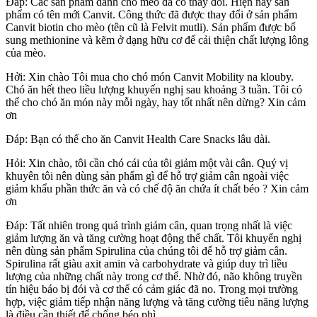
Đáp: Các sản phẩm dành cho mèo đã có thay đổi. Hiện nay sản
phẩm có tên mới Canvit. Công thức đã được thay đổi ở sản phẩm
Canvit biotin cho mèo (tên cũ là Felvit mutli). Sản phẩm được bổ
sung methionine và kẽm ở dạng hữu cơ để cải thiện chất lượng lông
của mèo.
Hởi: Xin chào Tôi mua cho chó món Canvit Mobility na klouby.
Chó ăn hết theo liều lượng khuyến nghị sau khoảng 3 tuần. Tôi có
thể cho chó ăn món này mỗi ngày, hay tốt nhất nên dừng? Xin cảm
ơn
Đáp: Bạn có thể cho ăn Canvit Health Care Snacks lâu dài.
Hỏi: Xin chào, tôi cần chó cái của tôi giảm một vài cân. Quý vị
khuyên tôi nên dùng sản phẩm gì để hỗ trợ giảm cân ngoài việc
giảm khẩu phần thức ăn và có chế độ ăn chứa ít chất béo ? Xin cảm
ơn
Đáp: Tất nhiên trong quá trình giảm cân, quan trọng nhất là việc
giảm lượng ăn và tăng cường hoạt động thể chất. Tôi khuyến nghị
nên dùng sản phẩm Spirulina của chúng tôi để hỗ trợ giảm cân.
Spirulina rất giàu axit amin và carbohydrate và giúp duy trì liều
lượng của những chất này trong cơ thể. Nhờ đó, não không truyền
tín hiệu báo bị đói và cơ thể có cảm giác đã no. Trong mọi trường
hợp, việc giảm tiếp nhận năng lượng và tăng cường tiêu năng lượng
là điều cần thiết để chống béo phì.