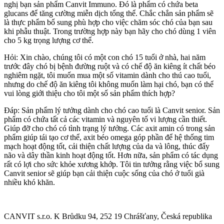
nghị bạn sản phẩm Canvit Immuno. Đó là phẩm có chứa beta
glucans để tăng cường miễn dịch tổng thể. Chắc chắn sản phẩm sẽ
là thực phẩm bổ sung phù hợp cho việc chăm sóc chó của bạn sau
khi phẫu thuật. Trong trường hợp này bạn hãy cho chó dùng 1 viên
cho 5 kg trọng lượng cơ thể.
Hỏi: Xin chào, chúng tôi có một con chó 15 tuổi ở nhà, hai năm
trước đây chó bị bệnh đường ruột và có chế độ ăn kiêng ít chất béo
nghiêm ngặt, tôi muốn mua một số vitamin dành cho thú cao tuổi,
nhưng do chế độ ăn kiêng tôi không muốn làm hại chó, bạn có thể
vui lòng giới thiệu cho tôi một số sản phẩm thích hợp?
Đáp: Sản phẩm lý tưởng dành cho chó cao tuổi là Canvit senior. Sản
phẩm có chứa tất cả các vitamin và nguyên tố vi lượng cần thiết.
Giúp đỡ cho chó có tình trạng lý tưởng. Các axit amin có trong sản
phẩm giúp tái tạo cơ thể, axit béo omega góp phần để hệ thống tim
mạch hoạt động tốt, cải thiện chất lượng của da và lông, thúc đẩy
não và dây thần kinh hoạt động tốt. Hơn nữa, sản phẩm có tác dụng
rất có lợi cho sức khỏe xương khớp. Tôi tin tưởng rằng việc bổ sung
Canvit senior sẽ giúp bạn cải thiện cuộc sống của chó ở tuổi già
nhiều khó khăn.
CANVIT s.r.o. K Brůdku 94, 252 19 Chrášťany, Česká republika