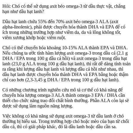
Hỏi: Chó có thể sử dụng axit béo omega-3 từ dầu thực vật, chẳng
hạn như dầu hạt lanh?
Dầu hạt lanh chứa 55% đến 70% axit béo omega-3 ALA (axit
alpha-linolenic), phải được chuyển hóa thành DHA và EPA để có
ích trong những trường hợp như viêm da, da và lông không tốt,
viêm xương khớp hoặc viêm ruột.
Chó có thể chuyển hóa khoảng 10-15% ALA thành EPA và DHA.
Nếu chúng ta ước tính hàm lượng axit omega-3 trong dầu cá (2,1 g
DHA / EPA trong 100 g dầu cá hồi) và axit omega-3 trong dầu hạt
lanh (23,0 g ALA trong 100 g dầu hạt lanh), thì rất dễ dàng tính toán
ra rằng khi lượng dầu hạt lanh và lượng dầu cá hồi như nhau, thì
dầu hạt lanh được chuyển hóa thành DHA và EPA bằng hoặc thậm
chí cao hơn (2,3-3,45 g DHA / EPA trong 100 g dầu hạt lanh).
Có những chương trình nghiên cứu mô tả cơ thể có khả năng để
chuyển hóa lượng omega-3 ALA thành omega-3 EPA / DHA cần
thiết cho chức năng trao đổi chất bình thường. Phần ALA còn lại sẽ
được sử dụng làm nguồn năng lượng.
Việc không có khả năng sử dụng axit omega-3 từ dầu lanh ở chó
thường bị hiểu sai. Trong trường hợp chó hoặc mèo của bạn từ chối
dầu cá, thì có giải pháp khác, đó là dầu lanh hoặc dầu cần sa.