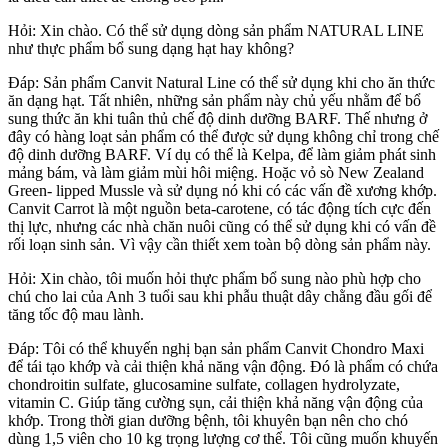
Hỏi: Xin chào. Có thể sử dụng dòng sản phẩm NATURAL LINE
như thực phẩm bổ sung dạng hạt hay không?
Đáp: Sản phẩm Canvit Natural Line có thể sử dụng khi cho ăn thức
ăn dạng hạt. Tất nhiên, những sản phẩm này chủ yếu nhằm để bổ
sung thức ăn khi tuân thủ chế độ dinh dưỡng BARF. Thế nhưng ở
đây có hàng loạt sản phẩm có thể được sử dụng không chỉ trong chế
độ dinh dưỡng BARF. Ví dụ có thể là Kelpa, để làm giảm phát sinh
mảng bám, và làm giảm mùi hôi miệng. Hoặc vỏ sò New Zealand
Green- lipped Mussle và sử dụng nó khi có các vấn đề xương khớp.
Canvit Carrot là một nguồn beta-carotene, có tác động tích cực đến
thị lực, nhưng các nhà chăn nuôi cũng có thể sử dụng khi có vấn đề
rối loạn sinh sản. Vì vậy cần thiết xem toàn bộ dòng sản phẩm này.
Hỏi: Xin chào, tôi muốn hỏi thực phẩm bổ sung nào phù hợp cho
chú cho lai của Anh 3 tuổi sau khi phẫu thuật dây chằng đầu gối để
tăng tốc độ mau lành.
Đáp: Tôi có thể khuyến nghị bạn sản phẩm Canvit Chondro Maxi
để tái tạo khớp và cải thiện khả năng vận động. Đó là phẩm có chứa
chondroitin sulfate, glucosamine sulfate, collagen hydrolyzate,
vitamin C. Giúp tăng cường sụn, cải thiện khả năng vận động của
khớp. Trong thời gian dưỡng bệnh, tôi khuyên bạn nên cho chó
dùng 1,5 viên cho 10 kg trọng lượng cơ thể. Tôi cũng muốn khuyến