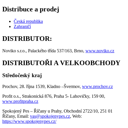
Distribuce a prodej
Česká republika
Zahraničí
DISTRIBUTOR:
Noviko s.r.o., Palackého třída 537/163, Brno,
www.noviko.cz
DISTRIBUTOŘI A VELKOOBCHODY
Středočeský kraj
Prochov, 28. října 1539, Kladno –Švermov,
www.prochov.cz
Profit o.s., Strakonická 876, Praha 5- Lahovičky, 159 00,
www.profitpraha.cz
Spokojený Pes – Říčany u Prahy, Obchodní 2722/10, 251 01
Říčany, Email:
vas@spokojenypes.cz
, Web:
https://www.spokojenypes.cz/